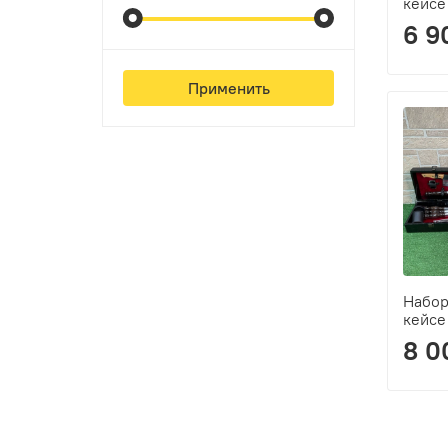
кейсе
6 9
Применить
Набор
кейс
8 0