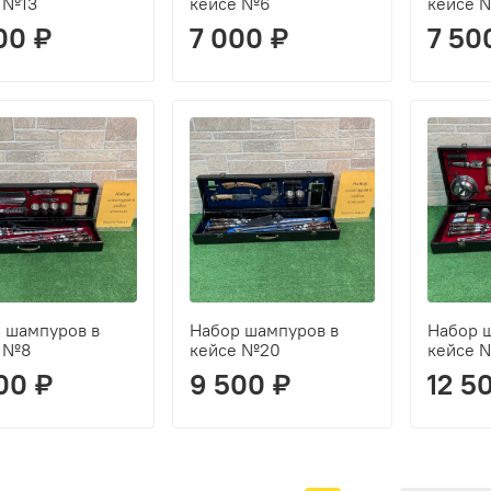
 №13
кейсе №6
кейсе 
00 ₽
7 000 ₽
7 50
 шампуров в
Набор шампуров в
Набор 
е №8
кейсе №20
кейсе 
00 ₽
9 500 ₽
12 5