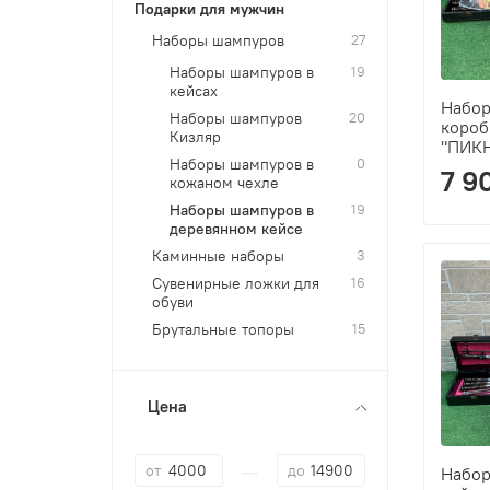
Подарки для мужчин
Наборы шампуров
27
Наборы шампуров в
19
кейсах
Набор
Наборы шампуров
20
короб
Кизляр
"ПИК
Наборы шампуров в
0
7 9
кожаном чехле
Наборы шампуров в
19
деревянном кейсе
Каминные наборы
3
Сувенирные ложки для
16
обуви
Брутальные топоры
15
Цена
—
от
до
Набор