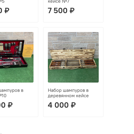
№5
кейсе №7
0 ₽
7 500 ₽
шампуров в
Набор шампуров в
№10
деревянном кейсе
00 ₽
4 000 ₽