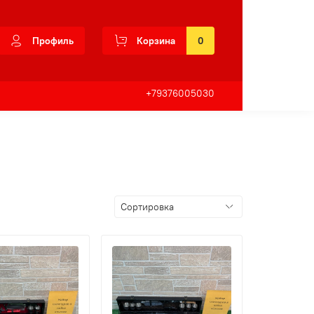
Профиль
Корзина
0
+79376005030