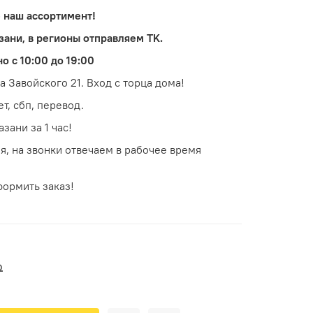
 нaш acсopтимент!
зани, в peгионы отпpaвляем TK.
 с 10:00 до 19:00
 Завойского 21. Вход с торца дома!
т, сбп, перевод.
зани за 1 час!
, на звонки отвечаем в рабочее время
ормить заказ!
₽