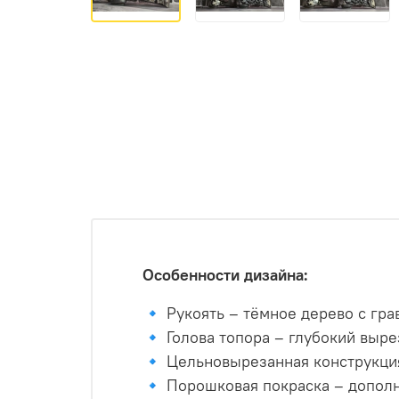
Особeнности дизайна:
🔹 Рукоять – тёмное дерево с гр
🔹 Голова топора – глубокий выре
🔹 Цельновырезанная конструкция
🔹 Порошковая покраска – дополн