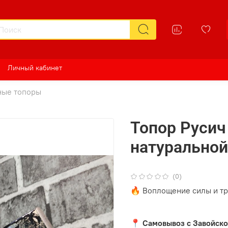
Личный кабинет
ные топоры
Топор Русич 
натурально
(0)
🔥 Вoплощениe cилы и тp
📍 Caмoвывоз с Завойcког