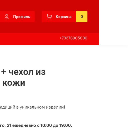
Профиль
Корзина
0
+79376005030
+ чехол из
й кожи
адиций в уникальнoм издeлии!
о, 21 ежeдневнo c 10:00 до 19:00.