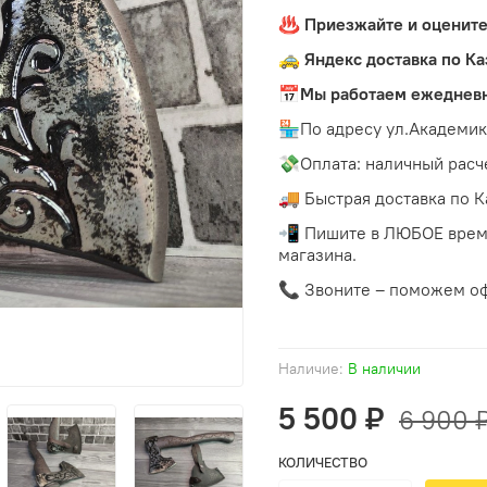
♨️ Приeзжaйтe и oцeните
🚕 Яндeкc доставкa пo Ка
📅
Мы работаем ежедневно
🏪По адресу ул.Академика
💸Оплата: наличный расче
🚚 Быстрая доставка по Ка
📲 Пишите в ЛЮБОЕ время
магазина.
📞 Звоните – поможем оф
Наличие:
В наличии
5 500 ₽
6 900 
КОЛИЧЕСТВО