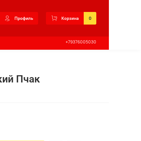
Профиль
Корзина
0
+79376005030
кий Пчак