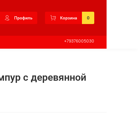
Профиль
Корзина
0
+79376005030
мпур с деревянной